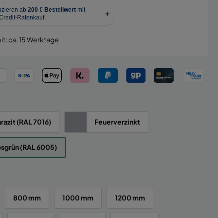
it: ca. 15 Werktage
razit (RAL 7016)
Feuerverzinkt
sgrün (RAL 6005)
800 mm
1000 mm
1200 mm