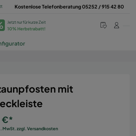
tt
Kostenlose Telefonberatung 05252 / 915 42 80
%
Jetzt nur für kurze Zeit
10% Herbstrabatt!
figurator
zaunpfosten mit
eckleiste
5 €*
l. MwSt. zzgl. Versandkosten