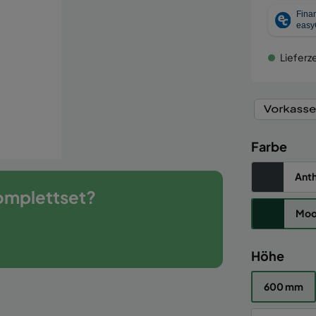
Lieferze
Farbe
Anth
omplettset?
Moo
Höhe
600 mm