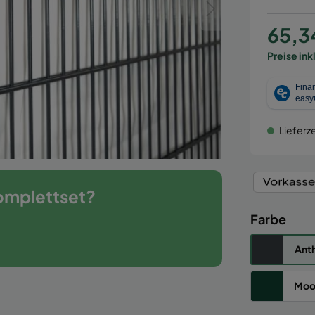
65,3
Preise ink
Lieferze
omplettset?
Farbe
Anth
Moo