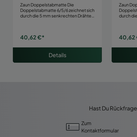
mm
mm
Zaun Doppelstabmatte Die
Zaun Dopp
Doppelstabmatte 6/5/6 zeichnet sich
Doppelst
durch die 5 mm senkrechten Drähte
durch di
und…
und…
40,62 €*
40,62
Details
Hast Du Rückfragen
Zum
Kontaktformular