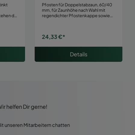
mm
| Befestigungsart:
Einbetonieren
inkt
Pfosten für Doppelstabzaun, 60/40
mm, für Zaunhöhe nach Wahl mit
ehen dir
regendichter Pfostenkappe sowie
Ed…
24,33 €*
Details
r helfen Dir gerne!
it unseren Mitarbeitern chatten