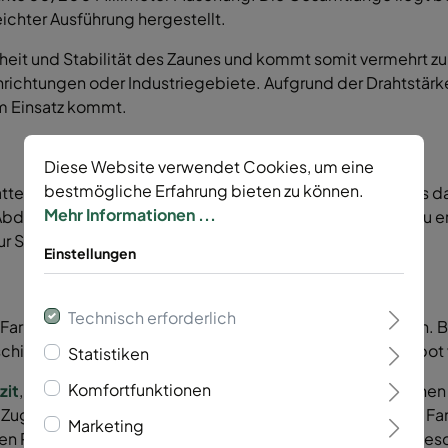
chter Ausführung hergestellt.
theit und Stabilität des Zaunes und kommt somit vermehrt zum
inrichtungen oder Industriegebiete. Aufgrund der Drahtstärk
um Einsatz kommt.
Diese Website verwendet Cookies, um eine
bestmögliche Erfahrung bieten zu können.
tte, bei den
Doppelstabmatten Zaunpfosten
passt stets d
Mehr Informationen ...
Abdeckleiste oder Klemmhaltern. Um sich optisch ideal zu e
ur Stabmatte.
Einstellungen
Technisch erforderlich
arben in Moosgrün, Anthrazit und Feuerverzinkt zu kaufen. 
chichten zu lassen. Gerne bereiten wir dir dazu ein Angebot 
Statistiken
Komfortfunktionen
zit
, da die dunkle und neutrale Farbe gut mit verschiedene
Zugleich kommen Schmutz und Staub bei der dunkleren Farb
Marketing
n Plätzen und Industriegebieten Vorrang, da die dicke Bes