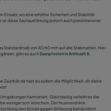
 Einsatz, wo eine erhöhte Sicherheit und Stabilität
e ist diese Zaunausführung jedoch auch preisintensiver
as Standardmaß von 40/60 mm auf alle Stabmatten. Hier
rgänzen, gibt es auch
Zaunpfosten in Anthrazit
&
Bei Zaunbär.de hast du zudem die Möglichkeit, dir deine
vor!
n Umgebungen harmoniert. Gleichzeitig verleiht es der
e weniger zum Vorschein. Der feuerverzinkte
chichtung den Schutz gegen Witterung beträchtlich