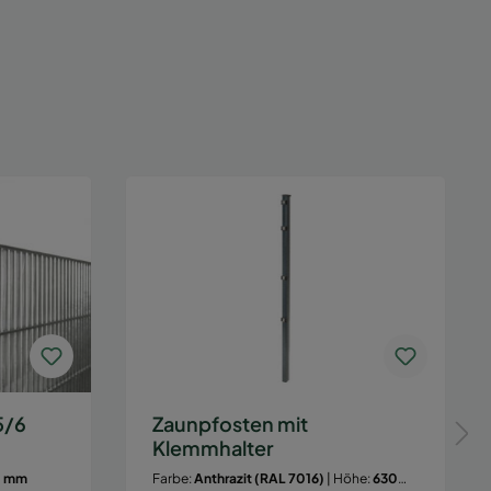
5/6
Zaunpfosten mit
Klemmhalter
0 mm
Farbe:
Anthrazit (RAL 7016)
| Höhe:
630