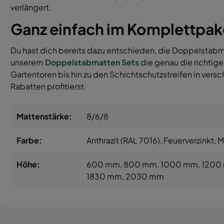
verlängert.
Ganz einfach im Komplettpak
Du hast dich bereits dazu entschieden, die Doppelstabm
unserem
Doppelstabmatten Sets
die genau die richtig
Gartentoren bis hin zu den Schichtschutzstreifen in ver
Rabatten profitierst.
Mattenstärke:
8/6/8
Farbe:
Anthrazit (RAL 7016)
, Feuerverzinkt
, 
Höhe:
600 mm
, 800 mm
, 1000 mm
, 120
1830 mm
, 2030 mm