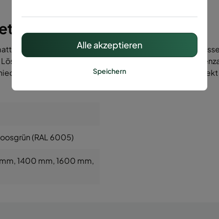
et
Alle akzeptieren
atte 8/6/8 zu wählen und bist auf der Suche nach den pass
e Lösung! Dort planst du dir direkt deinen gesamten Garten
Speichern
schiedenen Farben und Motiven. Und dadurch sparst du direkt
Moosgrün (RAL 6005)
0 mm
, 1400 mm
, 1600 mm
,