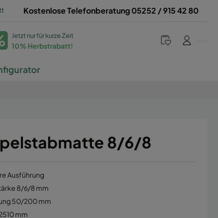
tt
Kostenlose Telefonberatung 05252 / 915 42 80
%
Jetzt nur für kurze Zeit
10% Herbstrabatt!
figurator
pelstabmatte 8/6/8
e Ausführung
tärke 8/6/8 mm
ung 50/200 mm
 2510 mm