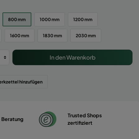
800 mm
1000 mm
1200 mm
1600 mm
1830 mm
2030 mm
In den Warenkorb
rkzettel hinzufügen
Trusted Shops
e Beratung
zertifiziert