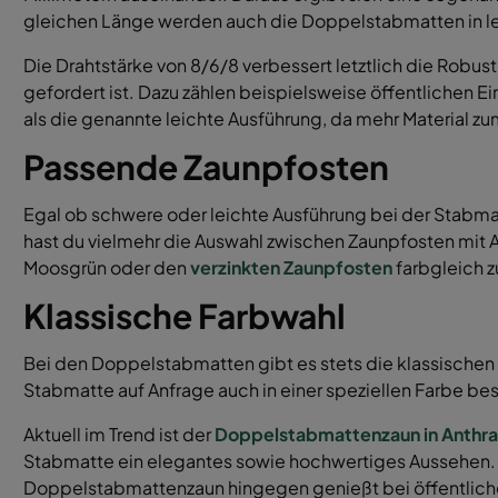
gleichen Länge werden auch die Doppelstabmatten in lei
Die Drahtstärke von 8/6/8 verbessert letztlich die Robus
gefordert ist. Dazu zählen beispielsweise öffentlichen E
als die genannte leichte Ausführung, da mehr Material z
Passende Zaunpfosten
Egal ob schwere oder leichte Ausführung bei der Stabma
hast du vielmehr die Auswahl zwischen Zaunpfosten mit 
Moosgrün oder den
verzinkten Zaunpfosten
farbgleich z
Klassische Farbwahl
Bei den Doppelstabmatten gibt es stets die klassischen F
Stabmatte auf Anfrage auch in einer speziellen Farbe bes
Aktuell im Trend ist der
Doppelstabmattenzaun in Anthra
Stabmatte ein elegantes sowie hochwertiges Aussehen. 
Doppelstabmattenzaun hingegen genießt bei öffentliche