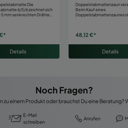
elstabmatte Die
Doppelstabmattenzaun verz
abmatte 6/5/6 zeichnet sich
Beim Kauf eines
e 5 mm senkrechten Drähte
Doppelstabmattenzaunes st
verschiedene Farben…
 €*
48,12 €*
Details
Details
Noch Fragen?
 zu einem Produkt oder brauchst Du eine Beratung? Wi
E-Mail
Anrufen
M
schreiben