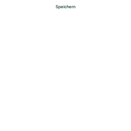
Speichern
Lieferzeit: ca. 15 Werktage
Benötigst du ein Zaun-
Komplettset?
Jetzt konfigurieren
Farbe