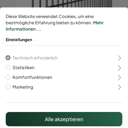
Diese Website verwendet Cookies, um eine
bestmögliche Erfahrung bieten zu können.
Mehr
Informationen ...
Doppelstabmatte
Einstellungen
6/5/6
Technisch erforderlich
Statistiken
Leichte Ausführung
Komfortfunktionen
Drahtstärke 6/5/6 mm
Marketing
Maschung 50/200 mm
Breite 2510 mm
58,75 €*
Alle akzeptieren
Preise inkl. MwSt. zzgl. Versandkosten