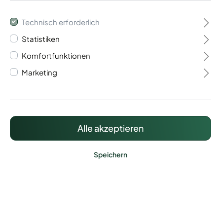
Technisch erforderlich
Statistiken
Komfortfunktionen
Doppelstabmatte
Marketing
6/5/6 Short
80,25 €*
Alle akzeptieren
Preise inkl. MwSt. zzgl. Versandkosten
Speichern
Lieferzeit: ca. 5 - 10 Werktage