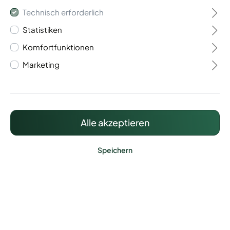
Technisch erforderlich
Statistiken
Komfortfunktionen
Marketing
Bodenplatte für
Torpfosten 80x80mm
Alle akzeptieren
39,37 €*
Preise inkl. MwSt. zzgl. Versandkosten
Speichern
Lieferzeit: ca. 15 Werktage